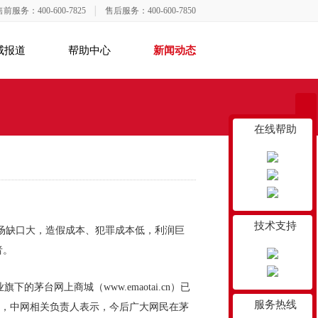
售前服务：400-600-7825
│
售后服务：400-600-7850
威报道
帮助中心
新闻动态
在线帮助
技术支持
场缺口大，造假成本、犯罪成本低，利润巨
者。
业旗下的茅台网上商城（
www.emaotai.cn
）已
服务热线
时，中网相关负责人表示，今后广大网民在茅